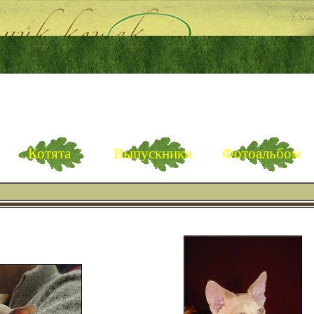
Котята
Выпускники
Фотоальбом